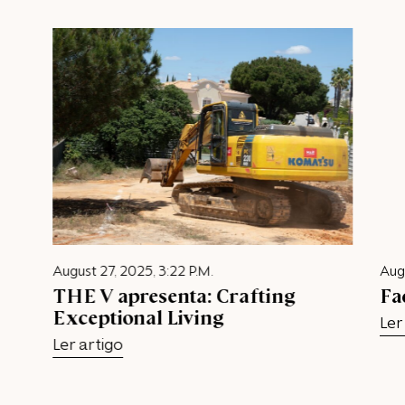
August 27, 2025, 3:22 P.M.
Augu
THE V apresenta: Crafting
Fa
Exceptional Living
Ler
Ler artigo